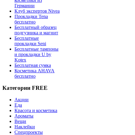
косметики из
Германии
Клуб экспертов Nivea
Прокладки Tena
бесплатно
Бесплатный образец
подгузника и магнит
Бесплатные
прокладки Seni
Бесплатные тампоны
и прокладки U by
Kotex
Бесплатная сумка
Косметика AHAVA
бесплатно
Категории FREE
Акции
Еда
Красота и косметика
Ароматы
Вещи
Наклейки
Спецпроекты