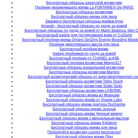
Бесплатные образцы азиатской косметики
Пробник увлажняющего крема La FONTAINE® De PARIS
Бесплатные образцы косметики
Бесплатный образец крема для лица
Закажите бесплатные образцы кремов Ivyss
Innarah - бесплатный образец по уходу за кожей
Бесплатные образцы по уходу за кожей от Mario Badescu Skin 
Бесплатный набор для тестирования кожи от CuDerm
Бесплатный пробник крема Origins GinZing Energy-Boosting Moistu
Пробник укрепляющего масла для лица
Бесплатный пробник крема
Набор пробников по уходу за кожей
Бесплатный пробник от CHANEL в ИДБ
Бесплатный пробник косметики Минус417
Бесплатные образцы израильской косметики
Бесплатные образцы косметики Margos
Бесплатный косметический образец от www.lakshmiwomen.c
Бесплатный образец косметики Tobis Touch
Бесплатный образец косметики Sister Suds
Бесплатные образцы косметики LA'BONIC
Бесплатный образец крема из Франции
Бесплатный образец крема от Visage Labs
Бесплатный образец крема доктора Ducharme
Бесплатный образец крема Juvenal
Бесплатный образец крема Черный жемчуг
Бесплатный образец крема с миндальным маслом
Бесплатные образцы крема Xyliderm
Бесплатный образец крема для лица
Попробуйте косметику Leorex бесплатно!
Бесплатный образец крема Olay