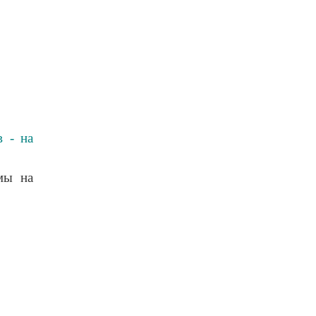
в - на
мы на