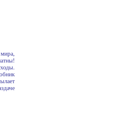
 мира,
атны!
ходы.
обник
сылает
здаче