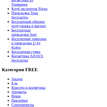
косметики из
Германии
Клуб экспертов Nivea
Прокладки Tena
бесплатно
Бесплатный образец
подгузника и магнит
Бесплатные
прокладки Seni
Бесплатные тампоны
и прокладки U by
Kotex
Бесплатная сумка
Косметика AHAVA
бесплатно
Категории FREE
Акции
Еда
Красота и косметика
Ароматы
Вещи
Наклейки
Спецпроекты