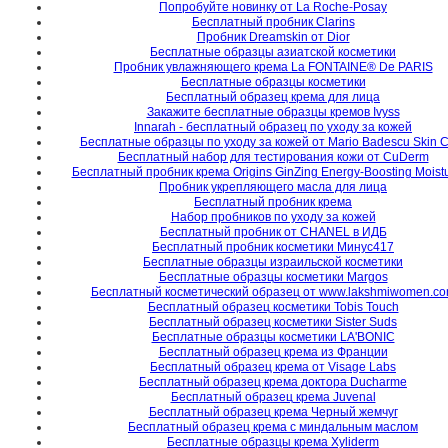
Попробуйте новинку от La Roche-Posay
Бесплатный пробник Clarins
Пробник Dreamskin от Dior
Бесплатные образцы азиатской косметики
Пробник увлажняющего крема La FONTAINE® De PARIS
Бесплатные образцы косметики
Бесплатный образец крема для лица
Закажите бесплатные образцы кремов Ivyss
Innarah - бесплатный образец по уходу за кожей
Бесплатные образцы по уходу за кожей от Mario Badescu Skin 
Бесплатный набор для тестирования кожи от CuDerm
Бесплатный пробник крема Origins GinZing Energy-Boosting Moistu
Пробник укрепляющего масла для лица
Бесплатный пробник крема
Набор пробников по уходу за кожей
Бесплатный пробник от CHANEL в ИДБ
Бесплатный пробник косметики Минус417
Бесплатные образцы израильской косметики
Бесплатные образцы косметики Margos
Бесплатный косметический образец от www.lakshmiwomen.c
Бесплатный образец косметики Tobis Touch
Бесплатный образец косметики Sister Suds
Бесплатные образцы косметики LA'BONIC
Бесплатный образец крема из Франции
Бесплатный образец крема от Visage Labs
Бесплатный образец крема доктора Ducharme
Бесплатный образец крема Juvenal
Бесплатный образец крема Черный жемчуг
Бесплатный образец крема с миндальным маслом
Бесплатные образцы крема Xyliderm