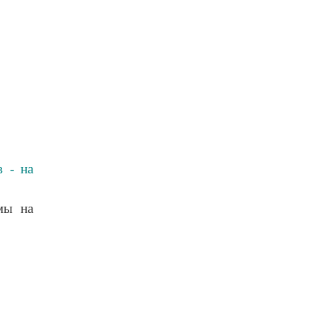
в - на
мы на