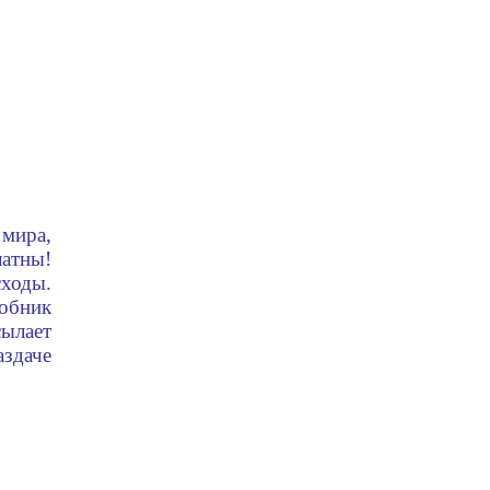
 мира,
атны!
ходы.
обник
сылает
здаче