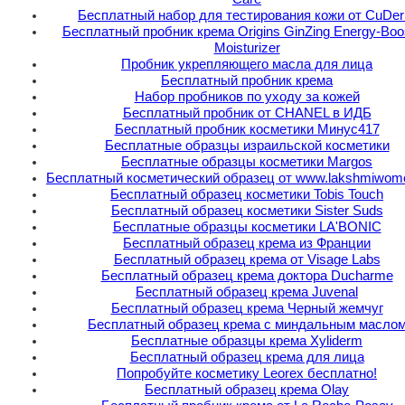
Бесплатный набор для тестирования кожи от CuDe
Бесплатный пробник крема Origins GinZing Energy-Boo
Moisturizer
Пробник укрепляющего масла для лица
Бесплатный пробник крема
Набор пробников по уходу за кожей
Бесплатный пробник от CHANEL в ИДБ
Бесплатный пробник косметики Минус417
Бесплатные образцы израильской косметики
Бесплатные образцы косметики Margos
Бесплатный косметический образец от www.lakshmiwom
Бесплатный образец косметики Tobis Touch
Бесплатный образец косметики Sister Suds
Бесплатные образцы косметики LA'BONIC
Бесплатный образец крема из Франции
Бесплатный образец крема от Visage Labs
Бесплатный образец крема доктора Ducharme
Бесплатный образец крема Juvenal
Бесплатный образец крема Черный жемчуг
Бесплатный образец крема с миндальным масло
Бесплатные образцы крема Xyliderm
Бесплатный образец крема для лица
Попробуйте косметику Leorex бесплатно!
Бесплатный образец крема Olay