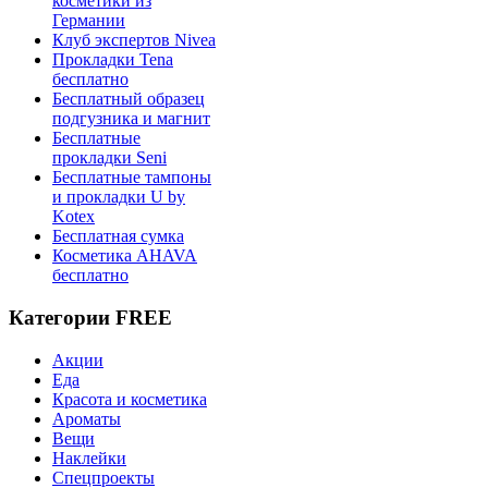
косметики из
Германии
Клуб экспертов Nivea
Прокладки Tena
бесплатно
Бесплатный образец
подгузника и магнит
Бесплатные
прокладки Seni
Бесплатные тампоны
и прокладки U by
Kotex
Бесплатная сумка
Косметика AHAVA
бесплатно
Категории FREE
Акции
Еда
Красота и косметика
Ароматы
Вещи
Наклейки
Спецпроекты