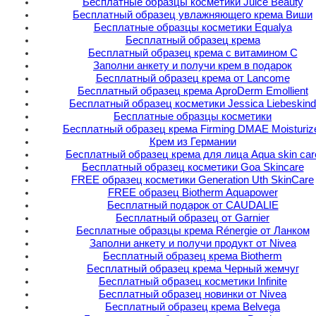
Бесплатные образцы косметики Juice Beauty
Бесплатный образец увлажняющего крема Виши
Бесплатные образцы косметики Equalya
Бесплатный образец крема
Бесплатный образец крема с витамином C
Заполни анкету и получи крем в подарок
Бесплатный образец крема от Lancome
Бесплатный образец крема AproDerm Emollient
Бесплатный образец косметики Jessica Liebeskind
Бесплатные образцы косметики
Бесплатный образец крема Firming DMAE Moisturiz
Крем из Германии
Бесплатный образец крема для лица Аqua skin car
Бесплатный образец косметики Goa Skincare
FREE образец косметики Generation Uth SkinCare
FREE образец Biotherm Aquapower
Бесплатный подарок от CAUDALIE
Бесплатный образец от Garnier
Бесплатные образцы крема Rénergie от Ланком
Заполни анкету и получи продукт от Nivea
Бесплатный образец крема Biotherm
Бесплатный образец крема Черный жемчуг
Бесплатный образец косметики Infinite
Бесплатный образец новинки от Nivea
Бесплатный образец крема Belvega