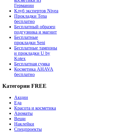
косметики из
Германии
Клуб экспертов Nivea
Прокладки Tena
бесплатно
Бесплатный образец
подгузника и магнит
Бесплатные
прокладки Seni
Бесплатные тампоны
и прокладки U by
Kotex
Бесплатная сумка
Косметика AHAVA
бесплатно
Категории FREE
Акции
Еда
Красота и косметика
Ароматы
Вещи
Наклейки
Спецпроекты