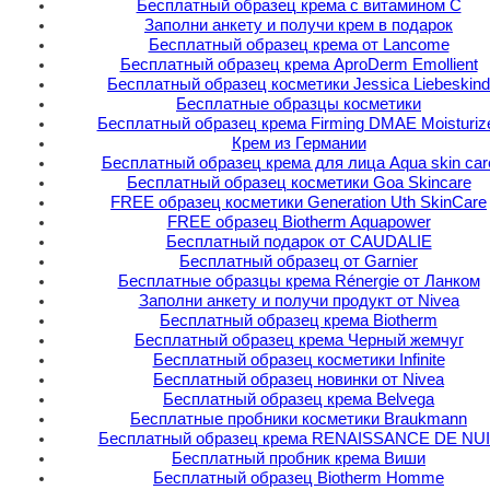
Бесплатный образец крема с витамином C
Заполни анкету и получи крем в подарок
Бесплатный образец крема от Lancome
Бесплатный образец крема AproDerm Emollient
Бесплатный образец косметики Jessica Liebeskind
Бесплатные образцы косметики
Бесплатный образец крема Firming DMAE Moisturiz
Крем из Германии
Бесплатный образец крема для лица Аqua skin car
Бесплатный образец косметики Goa Skincare
FREE образец косметики Generation Uth SkinCare
FREE образец Biotherm Aquapower
Бесплатный подарок от CAUDALIE
Бесплатный образец от Garnier
Бесплатные образцы крема Rénergie от Ланком
Заполни анкету и получи продукт от Nivea
Бесплатный образец крема Biotherm
Бесплатный образец крема Черный жемчуг
Бесплатный образец косметики Infinite
Бесплатный образец новинки от Nivea
Бесплатный образец крема Belvega
Бесплатные пробники косметики Braukmann
Бесплатный образец крема RENAISSANCE DE NU
Бесплатный пробник крема Виши
Бесплатный образец Biotherm Homme