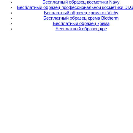
Бесплатный образец косметики Navy
Бесплатный образец профессиональной косметики Dr.G
Бесплатный образец крема от Vichy
Бесплатный образец крема Biotherm
Бесплатный образец крема
Бесплатный образец кре