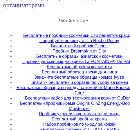
организаторами.
Читайте также
Бесплатные пробники косметики Сто рецептов крас
Попробуйте новинку от La Roche-Posay
Бесплатный пробник Clarins
Пробник Dreamskin от Dior
Бесплатные образцы азиатской косметики
Пробник увлажняющего крема La FONTAINE® De PA
Бесплатные образцы косметики
Бесплатный образец крема для лица
Закажите бесплатные образцы кремов Ivyss
Innarah - бесплатный образец по уходу за кожей
Бесплатные образцы по уходу за кожей от Mario Badesc
Care
Бесплатный набор для тестирования кожи от CuDe
Бесплатный пробник крема Origins GinZing Energy-Boo
Moisturizer
Пробник укрепляющего масла для лица
Бесплатный пробник крема
Набор пробников по уходу за кожей
Бесплатный пробник от CHANEL в ИДБ