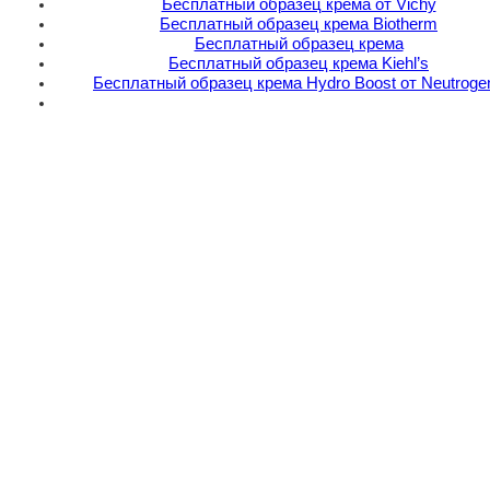
Бесплатный образец крема от Vichy
Бесплатный образец крема Biotherm
Бесплатный образец крема
Бесплатный образец крема Kiehl’s
Бесплатный образец крема Hydro Boost от Neutroge