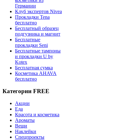
косметики из
Германии
Клуб экспертов Nivea
Прокладки Tena
бесплатно
Бесплатный образец
подгузника и магнит
Бесплатные
прокладки Seni
Бесплатные тампоны
и прокладки U by
Kotex
Бесплатная сумка
Косметика AHAVA
бесплатно
Категории FREE
Акции
Еда
Красота и косметика
Ароматы
Вещи
Наклейки
Спецпроекты