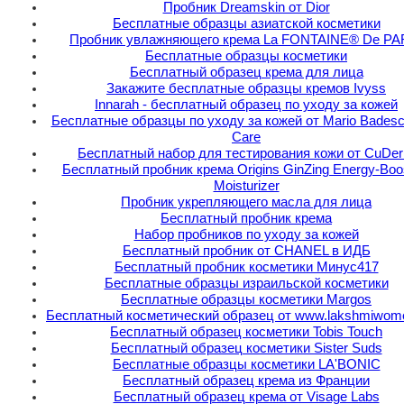
Пробник Dreamskin от Dior
Бесплатные образцы азиатской косметики
Пробник увлажняющего крема La FONTAINE® De PA
Бесплатные образцы косметики
Бесплатный образец крема для лица
Закажите бесплатные образцы кремов Ivyss
Innarah - бесплатный образец по уходу за кожей
Бесплатные образцы по уходу за кожей от Mario Badesc
Care
Бесплатный набор для тестирования кожи от CuDe
Бесплатный пробник крема Origins GinZing Energy-Boo
Moisturizer
Пробник укрепляющего масла для лица
Бесплатный пробник крема
Набор пробников по уходу за кожей
Бесплатный пробник от CHANEL в ИДБ
Бесплатный пробник косметики Минус417
Бесплатные образцы израильской косметики
Бесплатные образцы косметики Margos
Бесплатный косметический образец от www.lakshmiwom
Бесплатный образец косметики Tobis Touch
Бесплатный образец косметики Sister Suds
Бесплатные образцы косметики LA'BONIC
Бесплатный образец крема из Франции
Бесплатный образец крема от Visage Labs