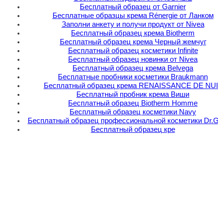
Бесплатный образец от Garnier
Бесплатные образцы крема Rénergie от Ланком
Заполни анкету и получи продукт от Nivea
Бесплатный образец крема Biotherm
Бесплатный образец крема Черный жемчуг
Бесплатный образец косметики Infinite
Бесплатный образец новинки от Nivea
Бесплатный образец крема Belvega
Бесплатные пробники косметики Braukmann
Бесплатный образец крема RENAISSANCE DE NU
Бесплатный пробник крема Виши
Бесплатный образец Biotherm Homme
Бесплатный образец косметики Navy
Бесплатный образец профессиональной косметики Dr.G
Бесплатный образец кре