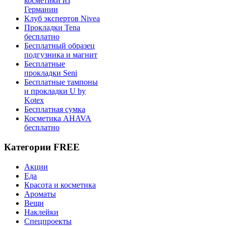
косметики из
Германии
Клуб экспертов Nivea
Прокладки Tena
бесплатно
Бесплатный образец
подгузника и магнит
Бесплатные
прокладки Seni
Бесплатные тампоны
и прокладки U by
Kotex
Бесплатная сумка
Косметика AHAVA
бесплатно
Категории FREE
Акции
Еда
Красота и косметика
Ароматы
Вещи
Наклейки
Спецпроекты