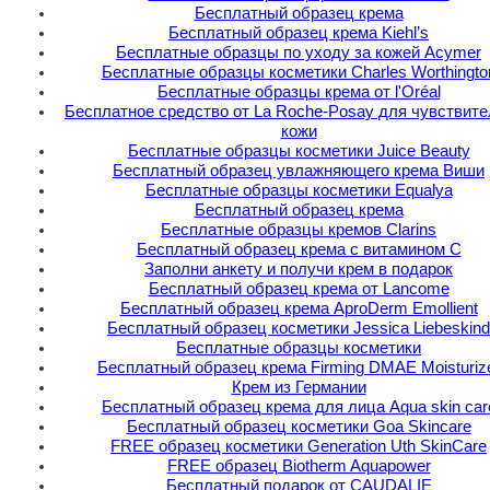
Бесплатный образец крема
Бесплатный образец крема Kiehl’s
Бесплатные образцы по уходу за кожей Acymer
Бесплатные образцы косметики Charles Worthingto
Бесплатные образцы крема от l'Oréal
Бесплатное средство от La Roche-Posay для чувствит
кожи
Бесплатные образцы косметики Juice Beauty
Бесплатный образец увлажняющего крема Виши
Бесплатные образцы косметики Equalya
Бесплатный образец крема
Бесплатные образцы кремов Clarins
Бесплатный образец крема с витамином C
Заполни анкету и получи крем в подарок
Бесплатный образец крема от Lancome
Бесплатный образец крема AproDerm Emollient
Бесплатный образец косметики Jessica Liebeskind
Бесплатные образцы косметики
Бесплатный образец крема Firming DMAE Moisturiz
Крем из Германии
Бесплатный образец крема для лица Аqua skin car
Бесплатный образец косметики Goa Skincare
FREE образец косметики Generation Uth SkinCare
FREE образец Biotherm Aquapower
Бесплатный подарок от CAUDALIE