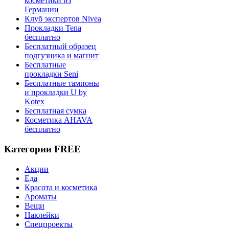
косметики из
Германии
Клуб экспертов Nivea
Прокладки Tena
бесплатно
Бесплатный образец
подгузника и магнит
Бесплатные
прокладки Seni
Бесплатные тампоны
и прокладки U by
Kotex
Бесплатная сумка
Косметика AHAVA
бесплатно
Категории FREE
Акции
Еда
Красота и косметика
Ароматы
Вещи
Наклейки
Спецпроекты