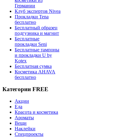
косметики из
Германии
Клуб экспертов Nivea
Прокладки Tena
бесплатно
Бесплатный образец
подгузника и магнит
Бесплатные
прокладки Seni
Бесплатные тампоны
и прокладки U by
Kotex
Бесплатная сумка
Косметика AHAVA
бесплатно
Категории FREE
Акции
Еда
Красота и косметика
Ароматы
Вещи
Наклейки
Спецпроекты