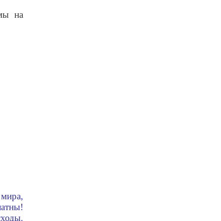
мы на
 мира,
атны!
ходы.