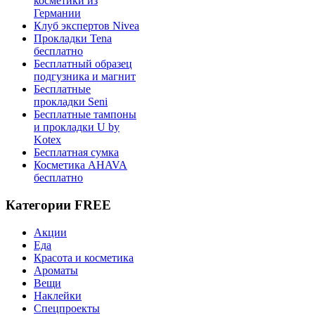
косметики из
Германии
Клуб экспертов Nivea
Прокладки Tena
бесплатно
Бесплатный образец
подгузника и магнит
Бесплатные
прокладки Seni
Бесплатные тампоны
и прокладки U by
Kotex
Бесплатная сумка
Косметика AHAVA
бесплатно
Категории FREE
Акции
Еда
Красота и косметика
Ароматы
Вещи
Наклейки
Спецпроекты