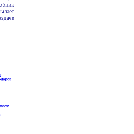
обник
сылает
здаче
ы
одарок
Smooth
®