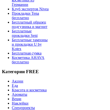
косметики из
Германии
Клуб экспертов Nivea
Прокладки Tena
бесплатно
Бесплатный образец
подгузника и магнит
Бесплатные
прокладки Seni
Бесплатные тампоны
и прокладки U by
Kotex
Бесплатная сумка
Косметика AHAVA
бесплатно
Категории FREE
Акции
Еда
Красота и косметика
Ароматы
Вещи
Наклейки
Спецпроекты