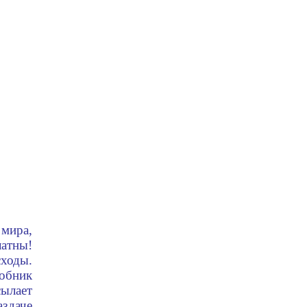
 мира,
атны!
ходы.
обник
сылает
здаче