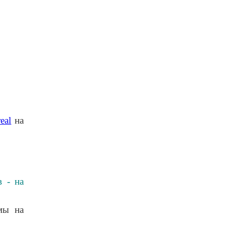
eal
на
в - на
мы на