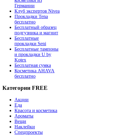
косметики из
Германии
Клуб экспертов Nivea
Прокладки Tena
бесплатно
Бесплатный образец
подгузника и магнит
Бесплатные
прокладки Seni
Бесплатные тампоны
и прокладки U by
Kotex
Бесплатная сумка
Косметика AHAVA
бесплатно
Категории FREE
Акции
Еда
Красота и косметика
Ароматы
Вещи
Наклейки
Спецпроекты