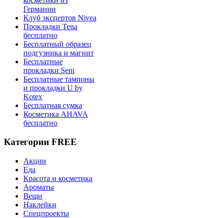
косметики из
Германии
Клуб экспертов Nivea
Прокладки Tena
бесплатно
Бесплатный образец
подгузника и магнит
Бесплатные
прокладки Seni
Бесплатные тампоны
и прокладки U by
Kotex
Бесплатная сумка
Косметика AHAVA
бесплатно
Категории FREE
Акции
Еда
Красота и косметика
Ароматы
Вещи
Наклейки
Спецпроекты