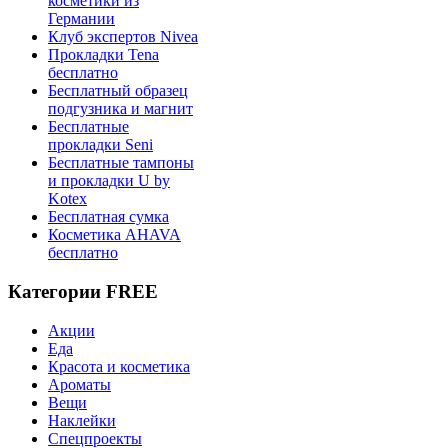
косметики из
Германии
Клуб экспертов Nivea
Прокладки Tena
бесплатно
Бесплатный образец
подгузника и магнит
Бесплатные
прокладки Seni
Бесплатные тампоны
и прокладки U by
Kotex
Бесплатная сумка
Косметика AHAVA
бесплатно
Категории FREE
Акции
Еда
Красота и косметика
Ароматы
Вещи
Наклейки
Спецпроекты