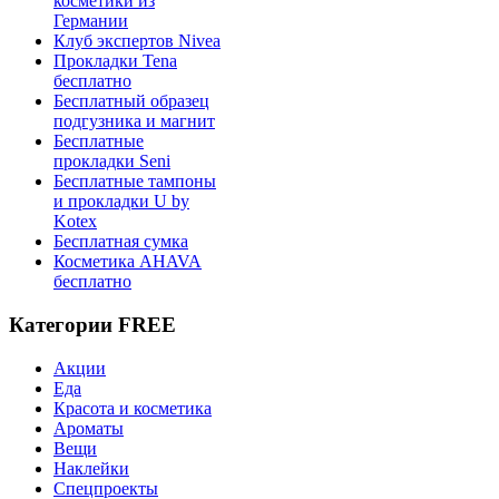
косметики из
Германии
Клуб экспертов Nivea
Прокладки Tena
бесплатно
Бесплатный образец
подгузника и магнит
Бесплатные
прокладки Seni
Бесплатные тампоны
и прокладки U by
Kotex
Бесплатная сумка
Косметика AHAVA
бесплатно
Категории FREE
Акции
Еда
Красота и косметика
Ароматы
Вещи
Наклейки
Спецпроекты