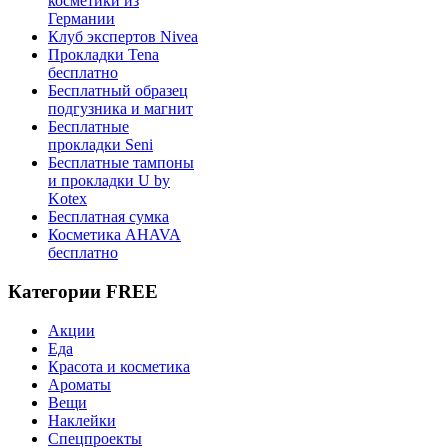
косметики из
Германии
Клуб экспертов Nivea
Прокладки Tena
бесплатно
Бесплатный образец
подгузника и магнит
Бесплатные
прокладки Seni
Бесплатные тампоны
и прокладки U by
Kotex
Бесплатная сумка
Косметика AHAVA
бесплатно
Категории FREE
Акции
Еда
Красота и косметика
Ароматы
Вещи
Наклейки
Спецпроекты