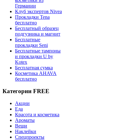
косметики из
Германии
Клуб экспертов Nivea
Прокладки Tena
бесплатно
Бесплатный образец
подгузника и магнит
Бесплатные
прокладки Seni
Бесплатные тампоны
и прокладки U by
Kotex
Бесплатная сумка
Косметика AHAVA
бесплатно
Категории FREE
Акции
Еда
Красота и косметика
Ароматы
Вещи
Наклейки
Спецпроекты