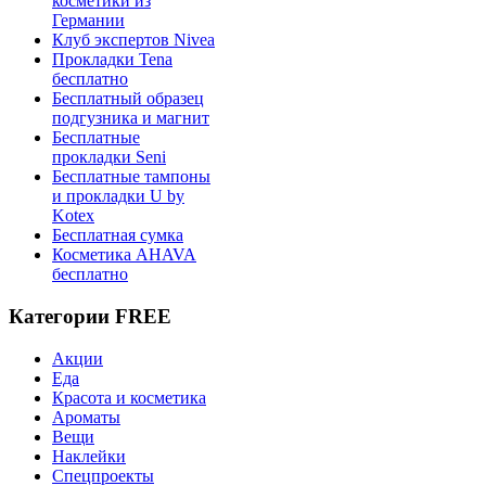
косметики из
Германии
Клуб экспертов Nivea
Прокладки Tena
бесплатно
Бесплатный образец
подгузника и магнит
Бесплатные
прокладки Seni
Бесплатные тампоны
и прокладки U by
Kotex
Бесплатная сумка
Косметика AHAVA
бесплатно
Категории FREE
Акции
Еда
Красота и косметика
Ароматы
Вещи
Наклейки
Спецпроекты