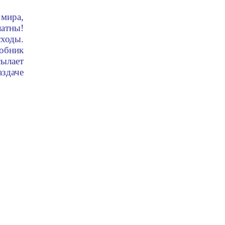
 мира,
атны!
ходы.
обник
сылает
здаче