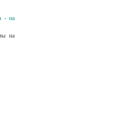
в - на
мы на