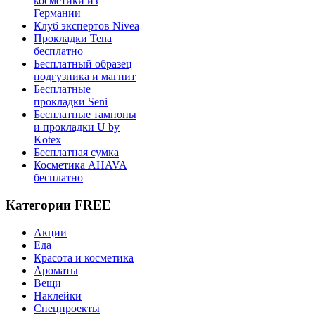
косметики из
Германии
Клуб экспертов Nivea
Прокладки Tena
бесплатно
Бесплатный образец
подгузника и магнит
Бесплатные
прокладки Seni
Бесплатные тампоны
и прокладки U by
Kotex
Бесплатная сумка
Косметика AHAVA
бесплатно
Категории FREE
Акции
Еда
Красота и косметика
Ароматы
Вещи
Наклейки
Спецпроекты