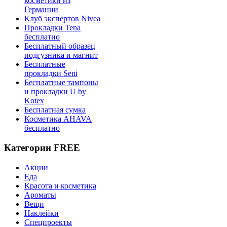
косметики из
Германии
Клуб экспертов Nivea
Прокладки Tena
бесплатно
Бесплатный образец
подгузника и магнит
Бесплатные
прокладки Seni
Бесплатные тампоны
и прокладки U by
Kotex
Бесплатная сумка
Косметика AHAVA
бесплатно
Категории FREE
Акции
Еда
Красота и косметика
Ароматы
Вещи
Наклейки
Спецпроекты