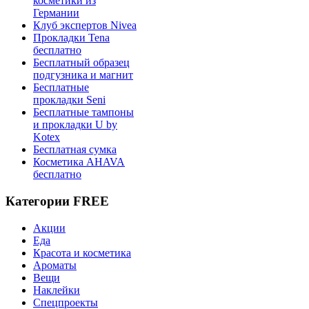
косметики из
Германии
Клуб экспертов Nivea
Прокладки Tena
бесплатно
Бесплатный образец
подгузника и магнит
Бесплатные
прокладки Seni
Бесплатные тампоны
и прокладки U by
Kotex
Бесплатная сумка
Косметика AHAVA
бесплатно
Категории FREE
Акции
Еда
Красота и косметика
Ароматы
Вещи
Наклейки
Спецпроекты