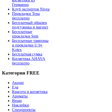
косметики из
Германии
Клуб экспертов Nivea
Прокладки Tena
бесплатно
Бесплатный образец
подгузника и магнит
Бесплатные
прокладки Seni
Бесплатные тампоны
и прокладки U by
Kotex
Бесплатная сумка
Косметика AHAVA
бесплатно
Категории FREE
Акции
Еда
Красота и косметика
Ароматы
Вещи
Наклейки
Спецпроекты