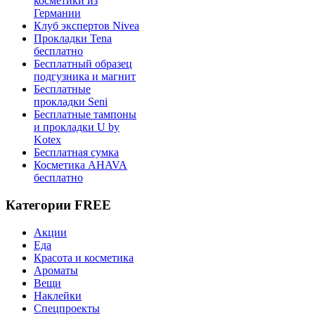
косметики из
Германии
Клуб экспертов Nivea
Прокладки Tena
бесплатно
Бесплатный образец
подгузника и магнит
Бесплатные
прокладки Seni
Бесплатные тампоны
и прокладки U by
Kotex
Бесплатная сумка
Косметика AHAVA
бесплатно
Категории FREE
Акции
Еда
Красота и косметика
Ароматы
Вещи
Наклейки
Спецпроекты