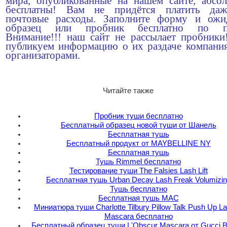
мира, опубликованные на нашем сайте, абсо
бесплатны! Вам не придётся платить да
почтовые расходы. Заполните форму и ожи
образец или пробник бесплатно по по
Внимание!!! наш сайт не рассылает пробник
публикуем информацию о их раздаче компани
организаторами.
Читайте также
Пробник туши бесплатно
Бесплатный образец новой туши от Шанель
Бесплатная тушь
Бесплатный продукт от MAYBELLINE NY
Бесплатная тушь
Тушь Rimmel бесплатно
Тестирование туши The Falsies Lash Lift
Бесплатная тушь Urban Decay Lash Freak Volumizi
Тушь бесплатно
Бесплатная тушь MAC
Миниатюра туши Charlotte Tilbury Pillow Talk Push Up L
Mascara бесплатно
Бесплатный образец туши L'Obscur Mascara от Gucci B