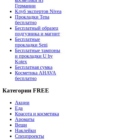
косметики из
Германии
Клуб экспертов Nivea
Прокладки Tena
бесплатно
Бесплатный образец
подгузника и магнит
Бесплатные
прокладки Seni
Бесплатные тампоны
и прокладки U by
Kotex
Бесплатная сумка
Косметика AHAVA
бесплатно
Категории FREE
Акции
Еда
Красота и косметика
Ароматы
Вещи
Наклейки
Спецпроекты