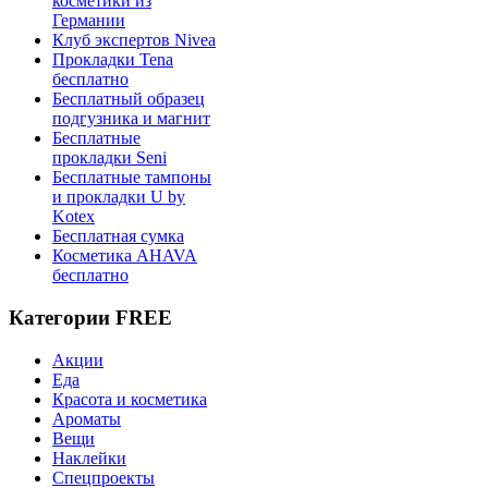
косметики из
Германии
Клуб экспертов Nivea
Прокладки Tena
бесплатно
Бесплатный образец
подгузника и магнит
Бесплатные
прокладки Seni
Бесплатные тампоны
и прокладки U by
Kotex
Бесплатная сумка
Косметика AHAVA
бесплатно
Категории FREE
Акции
Еда
Красота и косметика
Ароматы
Вещи
Наклейки
Спецпроекты