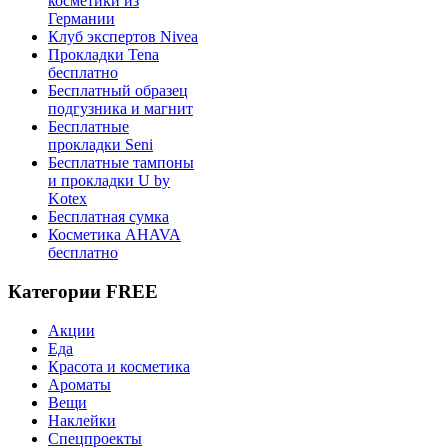
косметики из
Германии
Клуб экспертов Nivea
Прокладки Tena
бесплатно
Бесплатный образец
подгузника и магнит
Бесплатные
прокладки Seni
Бесплатные тампоны
и прокладки U by
Kotex
Бесплатная сумка
Косметика AHAVA
бесплатно
Категории FREE
Акции
Еда
Красота и косметика
Ароматы
Вещи
Наклейки
Спецпроекты