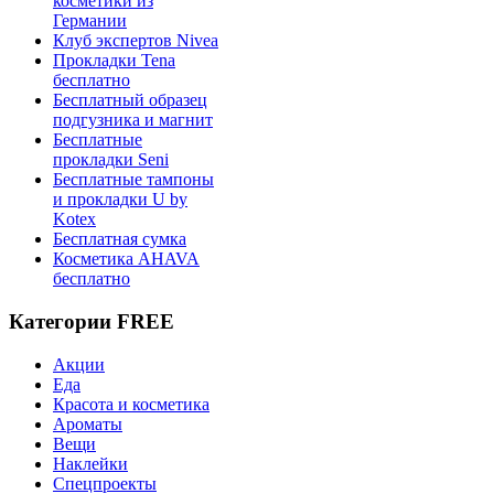
косметики из
Германии
Клуб экспертов Nivea
Прокладки Tena
бесплатно
Бесплатный образец
подгузника и магнит
Бесплатные
прокладки Seni
Бесплатные тампоны
и прокладки U by
Kotex
Бесплатная сумка
Косметика AHAVA
бесплатно
Категории FREE
Акции
Еда
Красота и косметика
Ароматы
Вещи
Наклейки
Спецпроекты